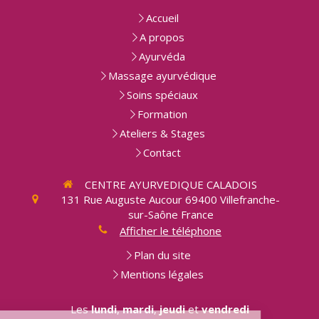
Accueil
A propos
Ayurvéda
Massage ayurvédique
Soins spéciaux
Formation
Ateliers & Stages
Contact
CENTRE AYURVEDIQUE CALADOIS
131 Rue Auguste Aucour
69400
Villefranche-
sur-Saône
France
Afficher le téléphone
Plan du site
Mentions légales
Les
lundi
,
mardi
,
jeudi
et
vendredi