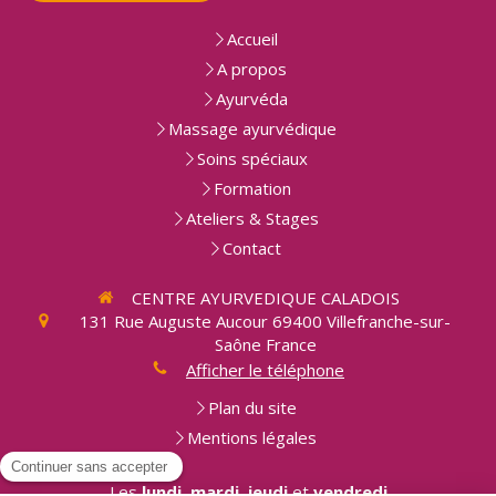
Accueil
A propos
Ayurvéda
Massage ayurvédique
Soins spéciaux
Formation
Ateliers & Stages
Contact
CENTRE AYURVEDIQUE CALADOIS
131 Rue Auguste Aucour
69400
Villefranche-sur-
Saône
France
Afficher le téléphone
Plan du site
Mentions légales
Les
lundi
,
mardi
,
jeudi
et
vendredi