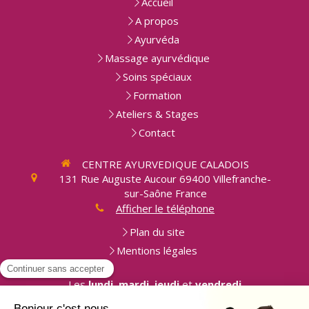
Accueil
A propos
Ayurvéda
Massage ayurvédique
Soins spéciaux
Formation
Ateliers & Stages
Contact
CENTRE AYURVEDIQUE CALADOIS
131 Rue Auguste Aucour
69400
Villefranche-
sur-Saône
France
Afficher le téléphone
Plan du site
Mentions légales
Les
lundi
,
mardi
,
jeudi
et
vendredi
9h-19h30