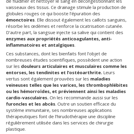
de fluidifier et nettoyer le sang en décongestionnant les
vaisseaux des tissus. Ce drainage stimule la production de
globules rouges ce qui booste l’épuration des
émonctoires
. Elle dissout également les caillots sanguins,
résorbe les œdèmes et renforce la cicatrisation cutanée.
D’autre part, la sangsue injecte sa salive qui contient des
enzymes
aux propriétés
anticoagulantes, anti-
inflammatoires et antalgiques
.
Ces substances, dont les bienfaits font l’objet de
nombreuses études scientifiques, possèdent une action
sur les
douleurs articulaires et musculaires comme les
entorses, les tendinites et l’ostéoarthrite.
Leurs
vertus sont également prouvées sur les
maladies
veineuses telles que les varices, les thrombophlébites
ou les hémorroïdes, et préviennent ainsi les maladies
cardio-vasculaires.
On les recommande aussi sur les
furoncles et les abcès
. Outre un soutien efficace du
système immunitaire, ses nombreuses applications
thérapeutiques font de l’hirudothérapie une discipline
régulièrement utilisée dans les services de chirurgie
plastique.