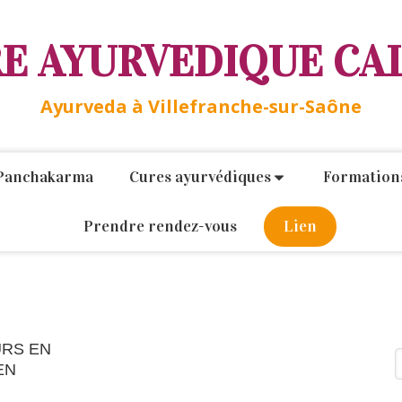
E AYURVEDIQUE CA
Ayurveda à Villefranche-sur-Saône
Panchakarma
Cures ayurvédiques
Formation
Prendre rendez-vous
Lien
URS EN
R
EN