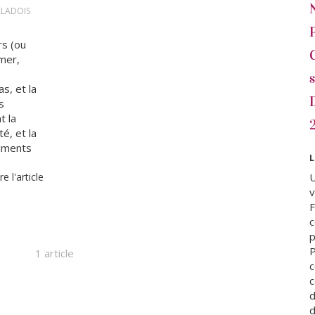
ALADOIS
rs (ou
amer,
s, et la
s
t la
té, et la
riments
L
re l'article
U
F
1 article
c
c
d