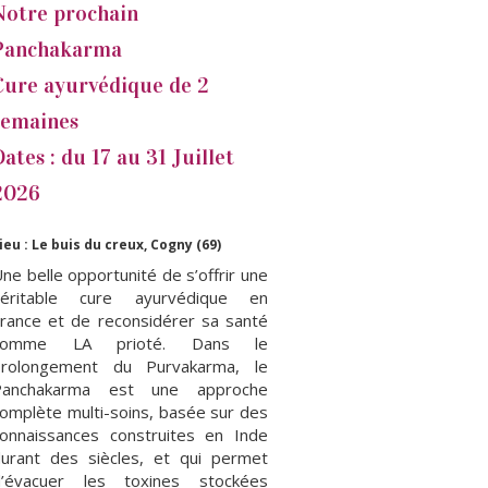
Notre prochain
Panchakarma
Cure ayurvédique de 2
semaines
Dates : du 17 au 31 Juillet
2026
ieu : Le buis du creux, Cogny (69)
ne belle opportunité de s’offrir une
véritable cure ayurvédique en
rance et de reconsidérer sa santé
comme LA prioté. Dans le
prolongement du Purvakarma, le
Panchakarma est une approche
omplète multi-soins, basée sur des
onnaissances construites en Inde
urant des siècles, et qui permet
d’évacuer les toxines stockées