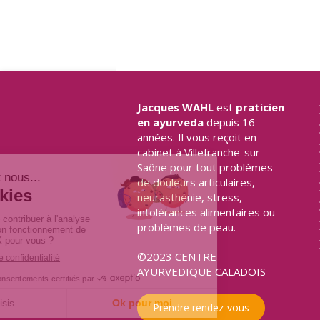
Jacques WAHL
est
praticien
en ayurveda
depuis 16
années. Il vous reçoit en
cabinet à Villefranche-sur-
Saône pour tout problèmes
de douleurs articulaires,
neurasthénie, stress,
intolérances alimentaires ou
problèmes de peau.
©2023 CENTRE
AYURVEDIQUE CALADOIS
Prendre rendez-vous