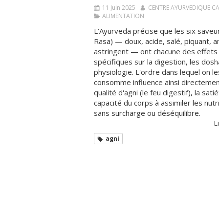
11 Juin 2025
CENTRE AYURVEDIQUE C
ALIMENTATION
L’Ayurveda précise que les six saveu
Rasa) — doux, acide, salé, piquant, 
astringent — ont chacune des effets
spécifiques sur la digestion, les dosha
physiologie. L'ordre dans lequel on le
consomme influence ainsi directemen
qualité d'agni (le feu digestif), la satié
capacité du corps à assimiler les nut
sans surcharge ou déséquilibre.
Li
agni