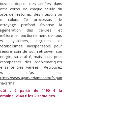
souvent depuis des années dans
otre corps. de chaque cellule du
orps de l’estomac, des intestins ou
du colon. Ce processus de
nettoyage profond favorise la
régénération des cellules, et
méliore le fonctionnement de tous
les systèmes, organes et
étabolismes. Indispensable pour
rendre soin de soi, retrouver son
nergie, sa vitalité, mais aussi pour
accompagner des problématiques
e santé très variées. Retrouvez
les infos sur
ttps://www.ayurvedamonami.fr/pan
chakarma
Coût : à partir de 1190 € la
emaine, 2340 € les 2 semaines.