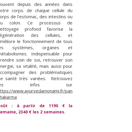
souvent depuis des années dans
otre corps. de chaque cellule du
orps de l’estomac, des intestins ou
du colon. Ce processus de
nettoyage profond favorise la
régénération des cellules, et
méliore le fonctionnement de tous
les systèmes, organes et
étabolismes. Indispensable pour
rendre soin de soi, retrouver son
nergie, sa vitalité, mais aussi pour
accompagner des problématiques
e santé très variées. Retrouvez
les infos sur
ttps://www.ayurvedamonami.fr/pan
chakarma
Coût : à partir de 1190 € la
emaine, 2340 € les 2 semaines.