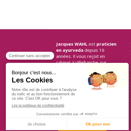
Jacques WAHL
est
praticien
en ayurveda
depuis 16
années. Il vous reçoit en
cabinet à Villefranche-sur-
Saône pour tout problèmes
de douleurs articulaires,
neurasthénie, stress,
intolérances alimentaires ou
problèmes de peau.
©2023 CENTRE
AYURVEDIQUE CALADOIS
Prendre rendez-vous