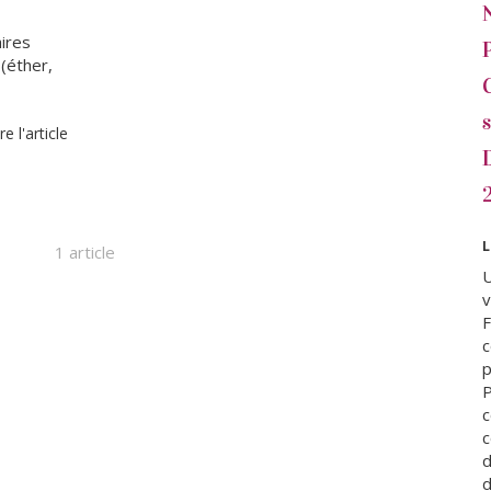
ires
(éther,
re l'article
L
1 article
U
F
c
c
d