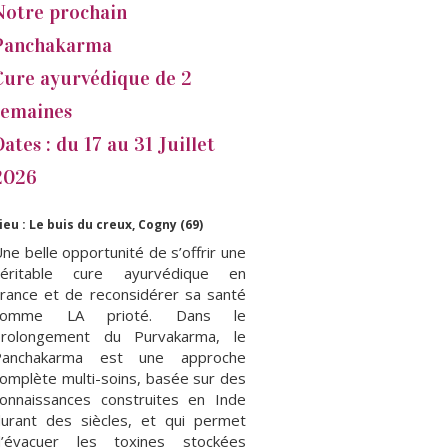
Notre prochain
Panchakarma
Cure ayurvédique de 2
semaines
Dates : du 17 au 31 Juillet
2026
ieu : Le buis du creux, Cogny (69)
ne belle opportunité de s’offrir une
véritable cure ayurvédique en
rance et de reconsidérer sa santé
comme LA prioté. Dans le
prolongement du Purvakarma, le
Panchakarma est une approche
omplète multi-soins, basée sur des
onnaissances construites en Inde
urant des siècles, et qui permet
d’évacuer les toxines stockées