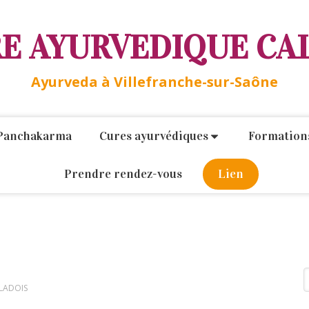
E AYURVEDIQUE CA
Ayurveda à Villefranche-sur-Saône
Panchakarma
Cures ayurvédiques
Formation
Prendre rendez-vous
Lien
R
LADOIS