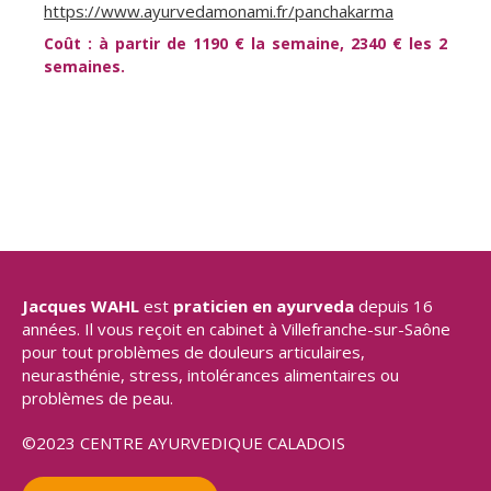
https://www.ayurvedamonami.fr/panchakarma
Coût : à partir de 1190 € la semaine, 2340 € les 2
semaines.
Jacques WAHL
est
praticien en ayurveda
depuis 16
années. Il vous reçoit en cabinet à Villefranche-sur-Saône
pour tout problèmes de douleurs articulaires,
neurasthénie, stress, intolérances alimentaires ou
problèmes de peau.
©2023 CENTRE AYURVEDIQUE CALADOIS