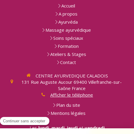
Accueil
A propos
Ayurvéda
Massage ayurvédique
Soins spéciaux
Formation
Ateliers & Stages
Contact
CENTRE AYURVEDIQUE CALADOIS
131 Rue Auguste Aucour
69400
Villefranche-sur-
Saône
France
Afficher le téléphone
Plan du site
Mentions légales
Les
lundi
,
mardi
,
jeudi
et
vendredi